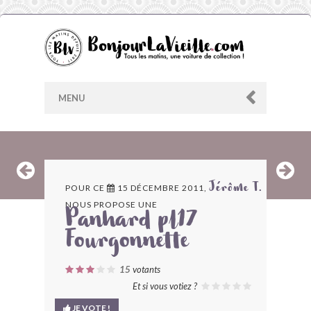
MENU
AU HASARD
POUR CE
15 DÉCEMBRE 2011,
Jérôme T.
NOUS PROPOSE UNE
ARCHIVES
Panhard pl17
Fourgonnette
LES CONTRIBUTEURS
15
votants
LE BLOG
Et si vous votiez ?
JE VOTE !