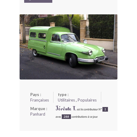
BONJOURLAVIEILLE ?
MODÈLES ET MARQUES
COMMENT FONCTIONNE BLV ?
Pays :
type :
Françaises
Utilitaires
,
Populaires
Marque :
Jérôme T.
est le contributeur N°
1
Panhard
avec
288
contributions à ce jour.