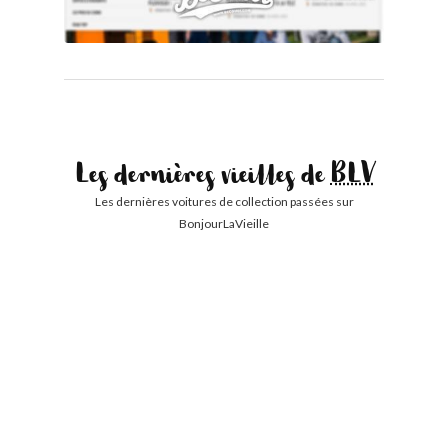
Les dernières vieilles de
BLV
Les dernières voitures de collection passées sur
BonjourLaVieille