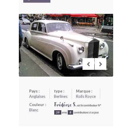
BONJOURLAVIEILLE ?
MODÈLES ET MARQUES
COMMENT FONCTIONNE BLV ?
Pays :
type :
Marque :
Anglaises
Berlines
Rolls Royce
Couleur :
Frédéric S.
est le contributeur N°
Blanc
39
avec
8
contributions à ce jour.