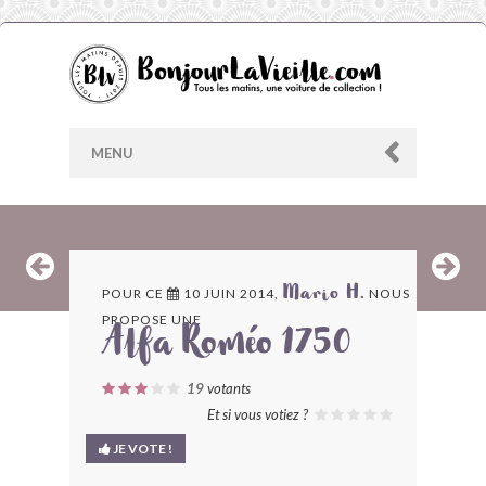
MENU
AU HASARD
POUR CE
10 JUIN 2014,
NOUS
Mario H.
PROPOSE UNE
ARCHIVES
Alfa Roméo 1750
LES CONTRIBUTEURS
19
votants
Et si vous votiez ?
LE BLOG
JE VOTE !