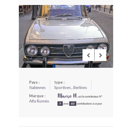
BONJOURLAVIEILLE ?
MODÈLES ET MARQUES
COMMENT FONCTIONNE BLV ?
Pays :
type :
Italiennes
Sportives
,
Berlines
Marque :
Mario H.
est le contributeur N°
Alfa Roméo
9
avec
60
contributions à ce jour.