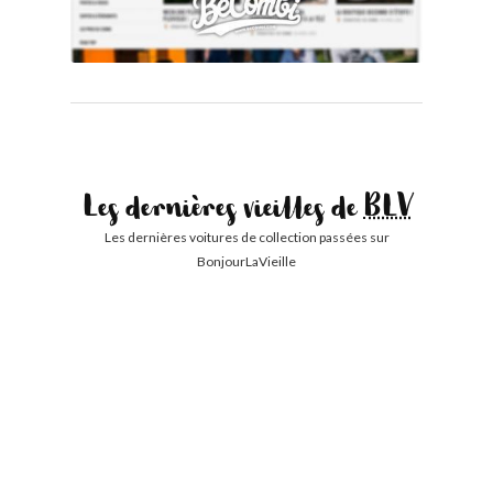
Les dernières vieilles de
BLV
Les dernières voitures de collection passées sur
BonjourLaVieille