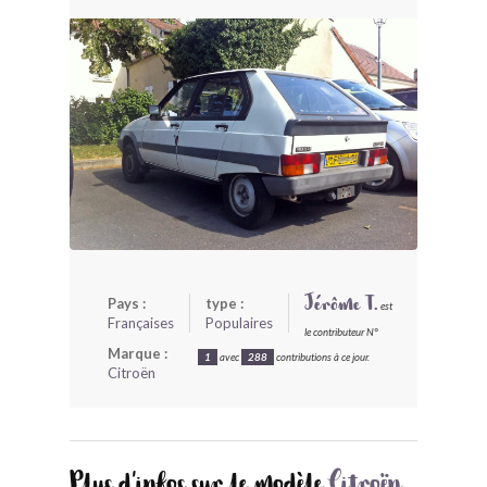
BONJOURLAVIEILLE ?
MODÈLES ET MARQUES
COMMENT FONCTIONNE BLV ?
Pays :
type :
Jérôme T.
est
Françaises
Populaires
le contributeur N°
Marque :
1
avec
288
contributions à ce jour.
Citroën