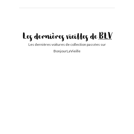
Les dernières vieilles de
BLV
Les dernières voitures de collection passées sur
BonjourLaVieille