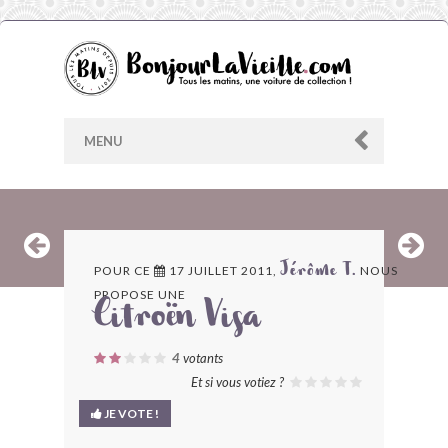
MENU
AU HASARD
POUR CE
17 JUILLET 2011,
NOUS
Jérôme T.
PROPOSE UNE
ARCHIVES
Citroën Visa
LES CONTRIBUTEURS
4
votants
Et si vous votiez ?
LE BLOG
JE VOTE !