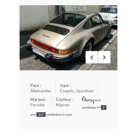
BONJOURLAVIEILLE ?
MODÈLES ET MARQUES
COMMENT FONCTIONNE BLV ?
Pays :
type :
Allemandes
Coupés
,
Sportives
Marque :
Couleur :
Chris
est le
Porsche
Marron
contributeur N°
2
avec
217
contributions à ce jour.