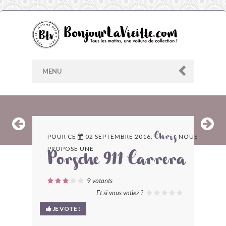
MENU
AU HASARD
POUR CE
02 SEPTEMBRE 2016,
NOUS
Chris
PROPOSE UNE
ARCHIVES
Porsche 911 Carrera
LES CONTRIBUTEURS
9
votants
Et si vous votiez ?
LE BLOG
JE VOTE !