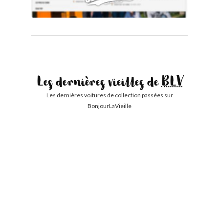
Les dernières vieilles de
BLV
Les dernières voitures de collection passées sur
BonjourLaVieille