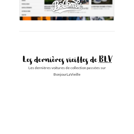
Les dernières vieilles de
BLV
Les dernières voitures de collection passées sur
BonjourLaVieille