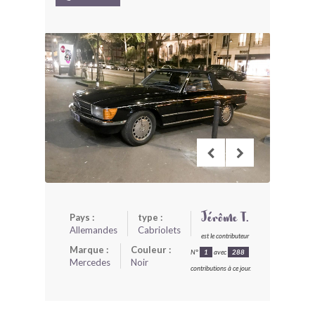
BONJOURLAVIEILLE ?
MODÈLES ET MARQUES
COMMENT FONCTIONNE BLV ?
Pays :
type :
Jérôme T.
Allemandes
Cabriolets
est le contributeur
Marque :
Couleur :
N°
1
avec
288
Mercedes
Noir
contributions à ce jour.