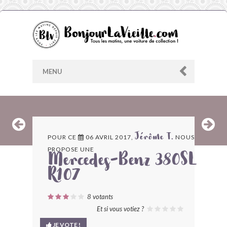
MENU
AU HASARD
POUR CE
06 AVRIL 2017,
NOUS
Jérôme T.
PROPOSE UNE
ARCHIVES
Mercedes-Benz 380SL
R107
LES CONTRIBUTEURS
8
votants
LE BLOG
Et si vous votiez ?
JE VOTE !