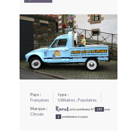
BONJOURLAVIEILLE ?
MODÈLES ET MARQUES
COMMENT FONCTIONNE BLV ?
Pays :
type :
Françaises
Utilitaires
,
Populaires
Marque :
Raoul
est le contributeur N°
195
avec
Citroën
1
contributions à ce jour.