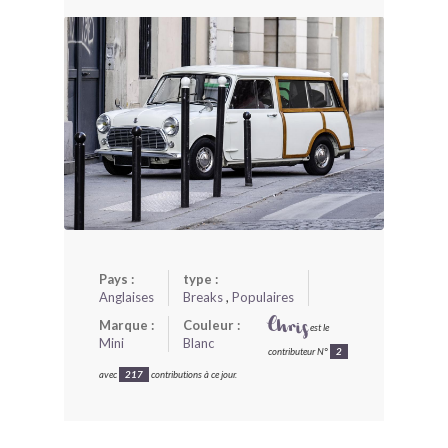
BONJOURLAVIEILLE ?
MODÈLES ET MARQUES
COMMENT FONCTIONNE BLV ?
Pays :
type :
Anglaises
Breaks
,
Populaires
Marque :
Couleur :
Chris
est le
Mini
Blanc
contributeur N°
2
avec
217
contributions à ce jour.