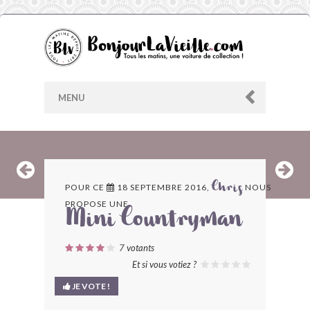
MENU
AU HASARD
POUR CE
18 SEPTEMBRE 2016,
NOUS
Chris
PROPOSE UNE
ARCHIVES
Mini Countryman
LES CONTRIBUTEURS
7
votants
Et si vous votiez ?
LE BLOG
JE VOTE !