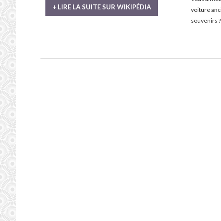
+ LIRE LA SUITE SUR WIKIPÉDIA
voiture an
souvenirs ?