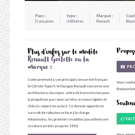
Pays :
type :
Marque :
Coul
Françaises
Utilitaires
Renault
Blan
Propose
Plus d'infos sur le modèle
Renault Goélette ou la
PRO
marque
:
Contrairement à son principal concurrent français
Vous souha
le Citroën Type H, le fourgon Renault conserve une
Bonjourlavi
architecture classique : arbre de transmission pour
la propulsion aux roues arrière, essieux rigides et
Souten
châssis séparé en acier2. Ce dernier apporte un
surcroît de robustesse face à la charge.
FAI
Néanmoins, les premiers modèles possèdent une
ossature en bois jusqu'en 1950.
Vous aimez 