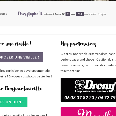
eur :
Christophe D.
est le contributeur N°
3
avec
214
contributions à ce jour.
c
r une vieille !
Nos partenaires
Ci après, nos précieux partenaires, sans
POSER UNE VIEILLE !
serions pas grand chose ! Gestion du si
réseaux sociaux, communication, vidéo
itez participer au développement de
tellement plus.
eille ? Envoyez vos photos de vieilles !
ir Bonjourlavieille
TES UN DON !
bonjourlavieille ? tous les matins la