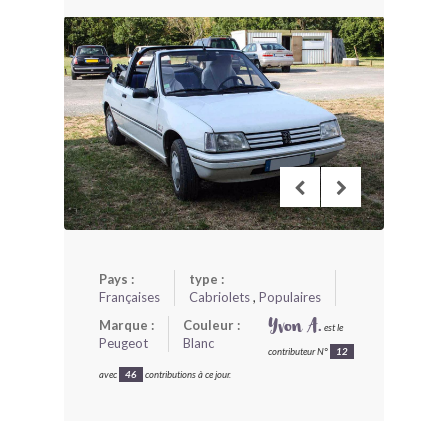
BONJOURLAVIEILLE ?
MODÈLES ET MARQUES
COMMENT FONCTIONNE BLV ?
Pays :
type :
Françaises
Cabriolets
,
Populaires
Marque :
Couleur :
Yvon A.
est le
Peugeot
Blanc
contributeur N°
12
avec
46
contributions à ce jour.