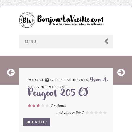
MENU
AU HASARD
POUR CE
16 SEPTEMBRE 2016,
Yvon A.
NOUS PROPOSE UNE
ARCHIVES
Peugeot 205 CJ
LES CONTRIBUTEURS
7
votants
Et si vous votiez ?
LE BLOG
JE VOTE !