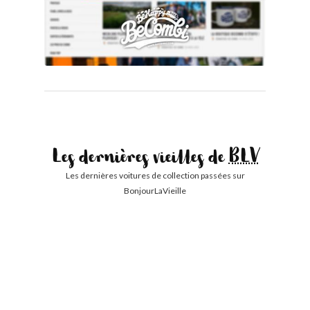
Les dernières vieilles de
BLV
Les dernières voitures de collection passées sur
BonjourLaVieille