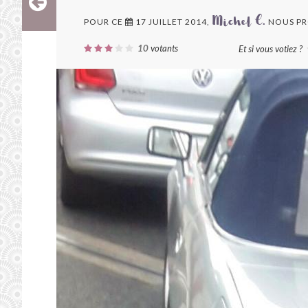
POUR CE
17 JUILLET 2014,
NOUS PR
Michel C.
10
votants
Et si vous votiez ?