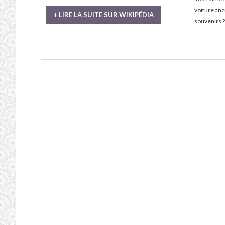
voiture an
+ LIRE LA SUITE SUR WIKIPÉDIA
souvenirs ?