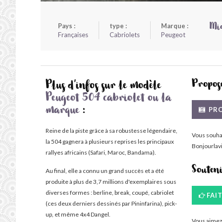
Pays :
type :
Marque :
Mic
Françaises
Cabriolets
Peugeot
Propose
Plus d'infos sur le modèle
Peugeot 504 cabriolet ou la
PRO
marque
:
Reine de la piste grâce à sa robustesse légendaire,
Vous souha
la 504 gagnera à plusieurs reprises les principaux
Bonjourlavi
rallyes africains (Safari, Maroc, Bandama).
Souten
Au final, elle a connu un grand succès et a été
produite à plus de 3,7 millions d'exemplaires sous
diverses formes : berline, break, coupé, cabriolet
FAI
(ces deux derniers dessinés par Pininfarina), pick-
up, et même 4x4 Dangel.
Vous aimez 