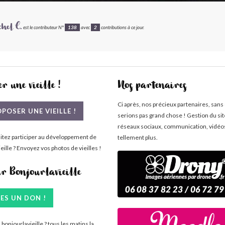
hel C.
est le contributeur N°
138
avec
2
contributions à ce jour.
r une vieille !
Nos partenaires
Ci après, nos précieux partenaires, sans
POSER UNE VIEILLE !
serions pas grand chose ! Gestion du si
réseaux sociaux, communication, vidéo
itez participer au développement de
tellement plus.
eille ? Envoyez vos photos de vieilles !
ir Bonjourlavieille
TES UN DON !
bonjourlavieille ? tous les matins la