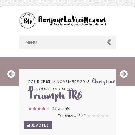
MENU
AU HASARD
POUR CE
16 NOVEMBRE 2013,
Christian
NOUS PROPOSE UNE
M.
ARCHIVES
Triumph TR6
LES CONTRIBUTEURS
13
votants
Et si vous votiez ?
LE BLOG
JE VOTE !