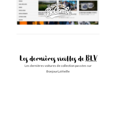
Les dernières vieilles de
BLV
Les dernières voitures de collection passées sur
BonjourLaVieille