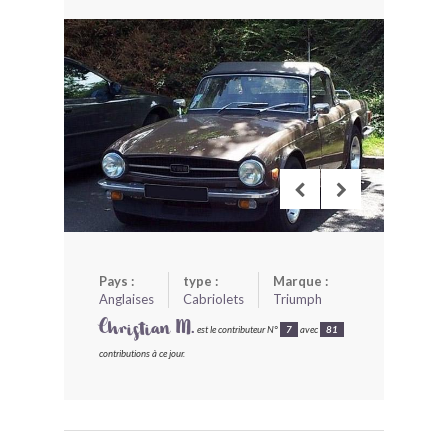
BONJOURLAVIEILLE ?
MODÈLES ET MARQUES
COMMENT FONCTIONNE BLV ?
Pays :
type :
Marque :
Anglaises
Cabriolets
Triumph
Christian M.
est le contributeur N°
7
avec
81
contributions à ce jour.