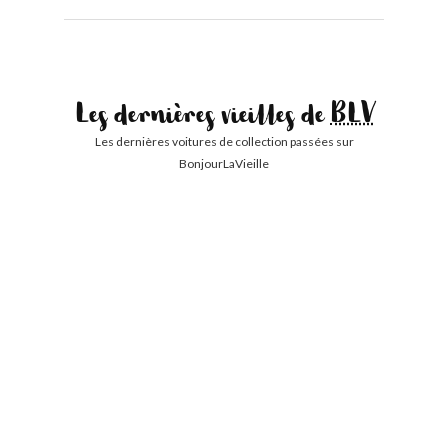
Les dernières vieilles de
BLV
Les dernières voitures de collection passées sur
BonjourLaVieille