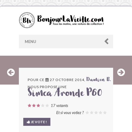
MENU
AU HASARD
POUR CE
27 OCTOBRE 2014,
Damien B.
NOUS PROPOSE UNE
ARCHIVES
Simca Aronde P60
LES CONTRIBUTEURS
17
votants
Et si vous votiez ?
LE BLOG
JE VOTE !