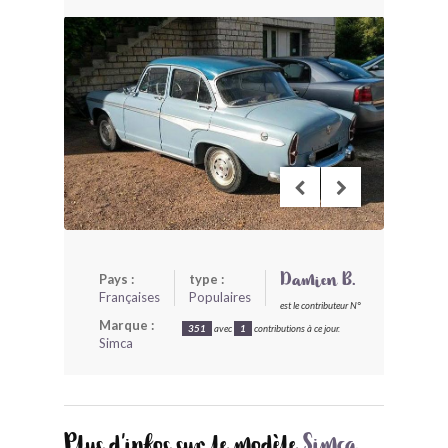
BONJOURLAVIEILLE ?
MODÈLES ET MARQUES
COMMENT FONCTIONNE BLV ?
Pays :
type :
Damien B.
Françaises
Populaires
est le contributeur N°
Marque :
351
avec
1
contributions à ce jour.
Simca