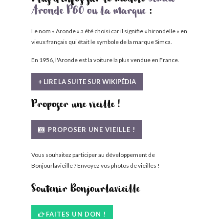
Plus d'infos sur le modèle
Simca
Aronde P60 ou la marque
:
Le nom « Aronde » a été choisi car il signifie « hirondelle » en
vieux français qui était le symbole de la marque Simca.
En 1956, l'Aronde est la voiture la plus vendue en France.
+ LIRE LA SUITE SUR WIKIPÉDIA
Proposer une vieille !
PROPOSER UNE VIEILLE !
Vous souhaitez participer au développement de
Bonjourlavieille ? Envoyez vos photos de vieilles !
Soutenir Bonjourlavieille
FAITES UN DON !