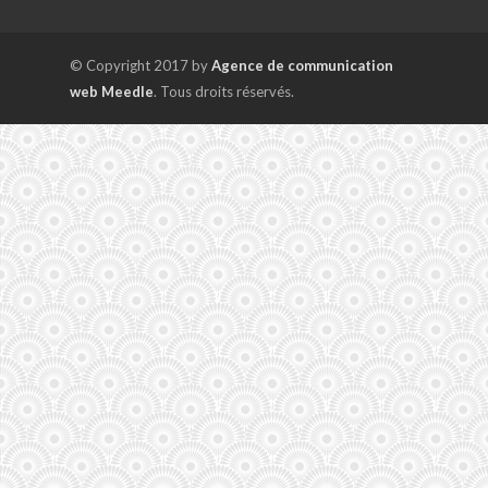
© Copyright 2017 by
Agence de communication
web Meedle
. Tous droits réservés.