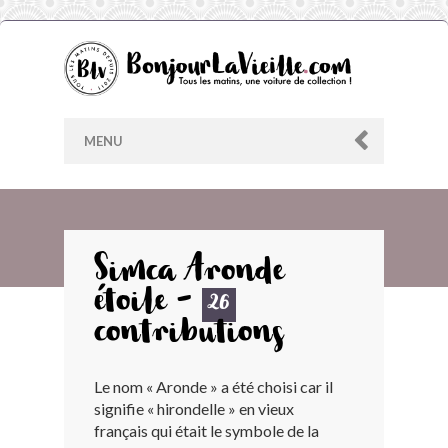
MENU
AU HASARD
Simca Aronde
étoile -
ARCHIVES
26
contributions
LES CONTRIBUTEURS
Le nom « Aronde » a été choisi car il
signifie « hirondelle » en vieux
LE BLOG
français qui était le symbole de la