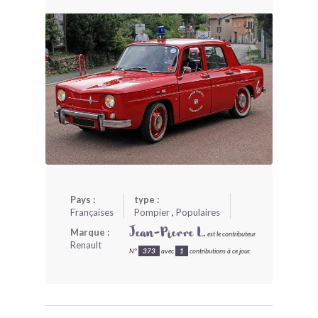
BONJOURLAVIEILLE ?
MODÈLES ET MARQUES
COMMENT FONCTIONNE BLV ?
Pays :
type :
Françaises
Pompier
,
Populaires
Marque :
Jean-Pierre L.
est le contributeur
Renault
N°
373
avec
1
contributions à ce jour.