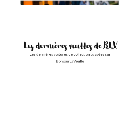
Les dernières vieilles de
BLV
Les dernières voitures de collection passées sur
BonjourLaVieille