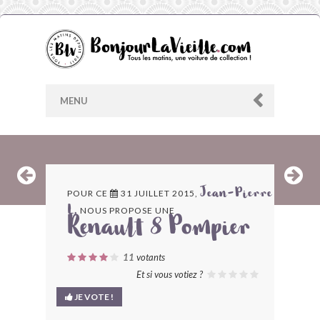
MENU
AU HASARD
POUR CE
31 JUILLET 2015,
Jean-Pierre
NOUS PROPOSE UNE
L.
ARCHIVES
Renault 8 Pompier
LES CONTRIBUTEURS
11
votants
Et si vous votiez ?
LE BLOG
JE VOTE !