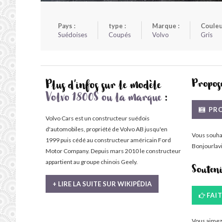
Pays :
type :
Marque :
Couleu
Suédoises
Coupés
Volvo
Gris
Propose
Plus d'infos sur le modèle
Volvo 1800S ou la marque
:
PRO
Volvo Cars est un constructeur suédois
d'automobiles, propriété de Volvo AB jusqu'en
Vous souha
1999 puis cédé au constructeur américain Ford
Bonjourlavi
Motor Company. Depuis mars 2010 le constructeur
appartient au groupe chinois Geely.
Souten
+ LIRE LA SUITE SUR WIKIPÉDIA
FAI
Vous aimez 