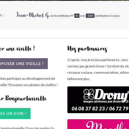
r :
Jean-Michel G.
est le contributeur N°
6
avec
110
contributions à ce jour.
r une vieille !
Nos partenaires
Ci après, nos précieux partenaires, sans
POSER UNE VIEILLE !
serions pas grand chose ! Gestion du si
réseaux sociaux, communication, vidéo
itez participer au développement de
tellement plus.
eille ? Envoyez vos photos de vieilles !
ir Bonjourlavieille
TES UN DON !
bonjourlavieille ? tous les matins la