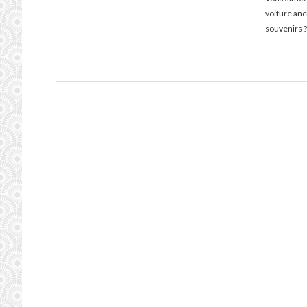
voiture an
souvenirs ?