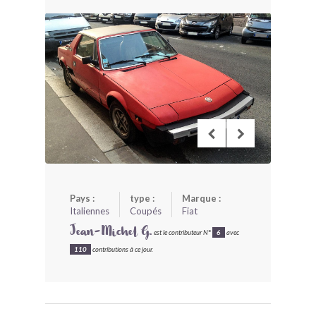
BONJOURLAVIEILLE ?
MODÈLES ET MARQUES
COMMENT FONCTIONNE BLV ?
Pays :
type :
Marque :
Italiennes
Coupés
Fiat
Jean-Michel G.
est le contributeur N°
6
avec
110
contributions à ce jour.