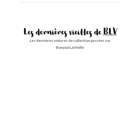
Les dernières vieilles de
BLV
Les dernières voitures de collection passées sur
BonjourLaVieille