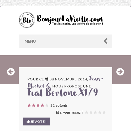
MENU
AU HASARD
POUR CE
08 NOVEMBRE 2014,
Jean-
NOUS PROPOSE UNE
Michel G.
ARCHIVES
Fiat Bertone X1/9
LES CONTRIBUTEURS
11
votants
Et si vous votiez ?
LE BLOG
JE VOTE !