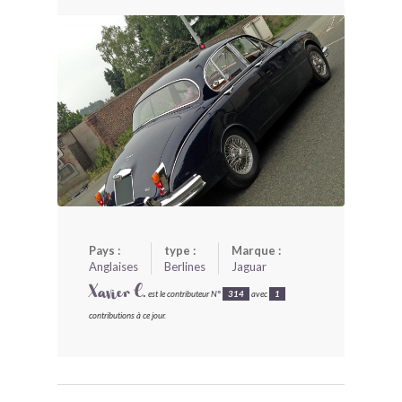
BONJOURLAVIEILLE ?
MODÈLES ET MARQUES
COMMENT FONCTIONNE BLV ?
Pays :
type :
Marque :
Anglaises
Berlines
Jaguar
Xavier C.
est le contributeur N°
314
avec
1
contributions à ce jour.