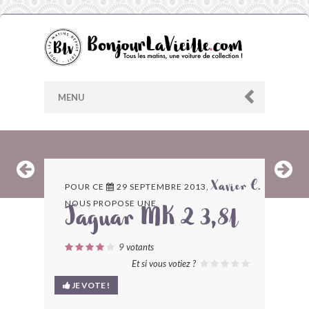
MENU
AU HASARD
POUR CE
29 SEPTEMBRE 2013,
Xavier C.
NOUS PROPOSE UNE
ARCHIVES
Jaguar MK 2 3,8l
LES CONTRIBUTEURS
9
votants
Et si vous votiez ?
LE BLOG
JE VOTE !