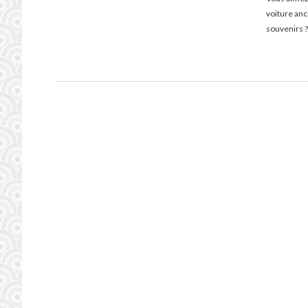
voiture an
souvenirs ?