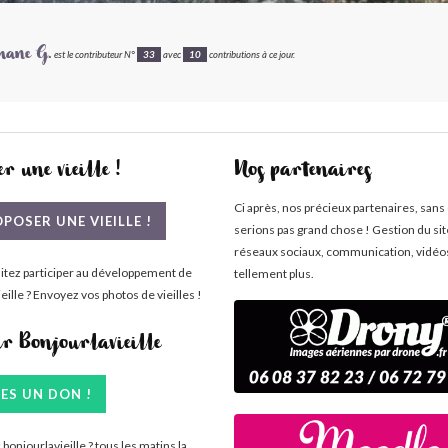
hane G.
est le contributeur N°
33
avec
10
contributions à ce jour.
r une vieille !
Nos partenaires
Ci après, nos précieux partenaires, sans
POSER UNE VIEILLE !
serions pas grand chose ! Gestion du si
réseaux sociaux, communication, vidéo
itez participer au développement de
tellement plus.
eille ? Envoyez vos photos de vieilles !
ir Bonjourlavieille
TES UN DON !
bonjourlavieille ? tous les matins la