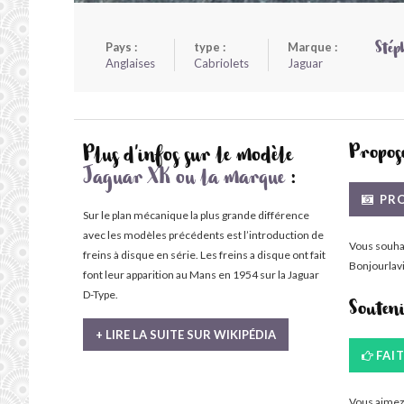
Pays :
type :
Marque :
Stép
Anglaises
Cabriolets
Jaguar
Propose
Plus d'infos sur le modèle
Jaguar XK ou la marque
:
PRO
Sur le plan mécanique la plus grande différence
avec les modèles précédents est l’introduction de
Vous souha
freins à disque en série. Les freins a disque ont fait
Bonjourlavi
font leur apparition au Mans en 1954 sur la Jaguar
D-Type.
Souten
+ LIRE LA SUITE SUR WIKIPÉDIA
FAI
Vous aimez 