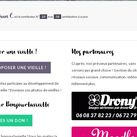
han C.
est le contributeur N°
10
avec
58
contributions à ce jour.
r une vieille !
Nos partenaires
Ci après, nos précieux partenaires, sans
POSER UNE VIEILLE !
serions pas grand chose ! Gestion du si
réseaux sociaux, communication, vidéo
itez participer au développement de
tellement plus.
eille ? Envoyez vos photos de vieilles !
ir Bonjourlavieille
TES UN DON !
bonjourlavieille ? tous les matins la