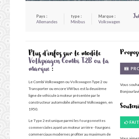
Pays :
type :
Marque :
Jo
Allemandes
Minibus
Volkswagen
Propose
Plus d'infos sur le modèle
Volkswagen Combi T2B ou la
PRO
marque
:
Le Combi Volkswagen ou
Volkswagen
Type 2 ou
Vous souha
Transporter ou encore VW bus est la deuxième
Bonjourlavi
ligne de véhicule à moteur présentée par le
constructeur automobile allemand Volkswagen, en
Souten
1950.
Le
Type 2
est unique parmi les
fourgonnettes
FAI
commerciales
ayant un moteur arrière - fourgons
commerciaux modernes profiter au maximum de
Vous aimez 