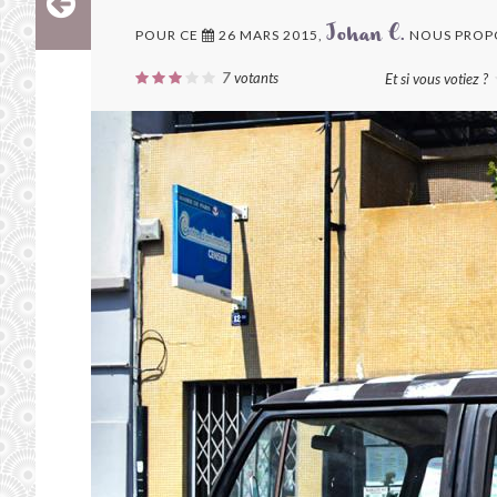
POUR CE
26 MARS 2015,
NOUS PROP
Johan C.
7
votants
Et si vous votiez ?