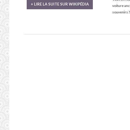
+ LIRE LA SUITE SUR WIKIPÉDIA
voiture an
souvenirs ?