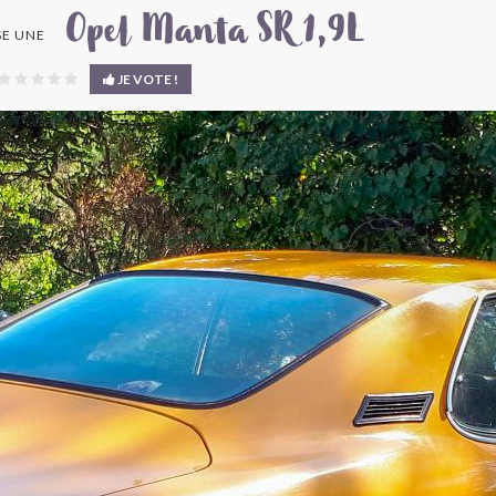
Opel Manta SR 1,9L
E UNE
JE VOTE !