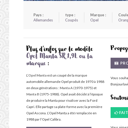
Pays :
type :
Marque :
Coule
Allemandes
Coupés
Opel
Oran
Propose
Plus d'infos sur le modèle
Opel Manta SR 1,9L ou la
PRO
marque
:
L’
Opel Manta
est un coupé de la marque
Vous souha
automobile allemande Opel produit de 1970 à 1988
Bonjourlavi
en deux générations :
Manta A
(1970-1975) et
Manta B
(1975-1988). Opel avait décidé à l’époque
Souten
de produire la Manta pour rivaliser avec la Ford
Capri. Elle partage sa plate-forme avec la première
FAI
Opel Ascona. L’Opel Manta a été remplacée en
1988 par l’Opel Calibra.
Vous aimez 