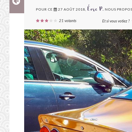
POUR CE
27 AOÛT 2018,
NOUS PROPOS
Éric P.
21
votants
Et si vous votiez ?