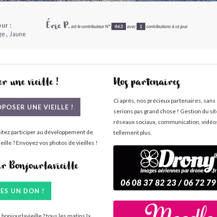
ur :
Éric P.
est le contributeur N°
463
avec
1
contributions à ce jour.
ge
,
Jaune
r une vieille !
Nos partenaires
Ci après, nos précieux partenaires, sans
POSER UNE VIEILLE !
serions pas grand chose ! Gestion du si
réseaux sociaux, communication, vidéo
itez participer au développement de
tellement plus.
eille ? Envoyez vos photos de vieilles !
ir Bonjourlavieille
TES UN DON !
bonjourlavieille ? tous les matins la