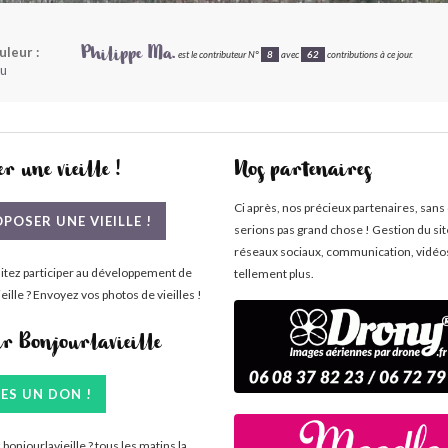
uleur :
Philippe Ma.
est le contributeur N°
8
avec
62
contributions à ce jour.
eu
r une vieille !
Nos partenaires
Ci après, nos précieux partenaires, sans
POSER UNE VIEILLE !
serions pas grand chose ! Gestion du si
réseaux sociaux, communication, vidéo
itez participer au développement de
tellement plus.
eille ? Envoyez vos photos de vieilles !
ir Bonjourlavieille
TES UN DON !
bonjourlavieille ? tous les matins la