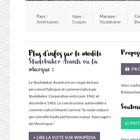
Pays :
type :
Marque :
Co
Américaines
Coupés
Studebaker
Bl
Propose
Plus d'infos sur le modèle
Studebaker Avanti ou la
PRO
marque
:
Le Studebaker Avanti est un coupé de luxe
Vous souha
personnel fabriqué et commercialisé par
Bonjourlavi
Studebaker Corporation entre juin 1962 et
décembre 1963. Le constructeur automobile a
Souten
commercialisé l'Avanti comme "la seule voiture
personnelle haute performance pour 4 passagers
FAI
de l'Amérique."
+ LIRE LA SUITE SUR WIKIPÉDIA
Vous aimez 