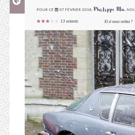
POUR CE
07 FÉVRIER 2018,
NOU
Philippe Ma.
13
votants
Et si vous votiez ?