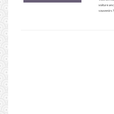
voiture an
souvenirs ?