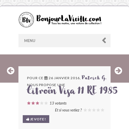
MENU
AU HASARD
POUR CE
26 JANVIER 2016,
Patrick G.
NOUS PROPOSE UNE
ARCHIVES
Citroën Visa 11 RE 1985
LES CONTRIBUTEURS
13
votants
Et si vous votiez ?
LE BLOG
JE VOTE !