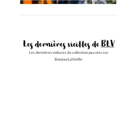
Les dernières vieilles de
BLV
Les dernières voitures de collection passées sur
BonjourLaVieille