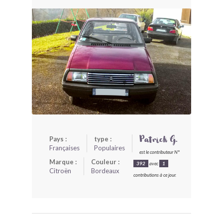
BONJOURLAVIEILLE ?
MODÈLES ET MARQUES
COMMENT FONCTIONNE BLV ?
Pays :
type :
Patrick G.
Françaises
Populaires
est le contributeur N°
Marque :
Couleur :
392
avec
1
Citroën
Bordeaux
contributions à ce jour.