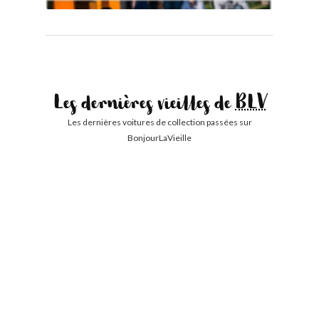
Les dernières vieilles de
BLV
Les dernières voitures de collection passées sur
BonjourLaVieille