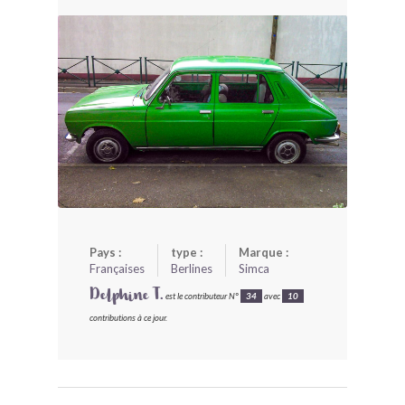
BONJOURLAVIEILLE ?
MODÈLES ET MARQUES
COMMENT FONCTIONNE BLV ?
Pays :
type :
Marque :
Françaises
Berlines
Simca
Delphine T.
est le contributeur N°
34
avec
10
contributions à ce jour.