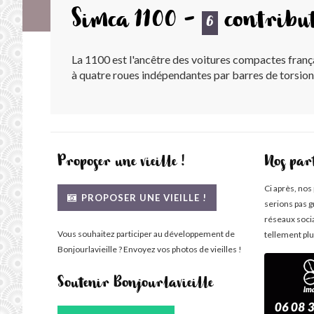
Simca 1100 -
contribu
6
La 1100 est l'ancêtre des voitures compactes frança
à quatre roues indépendantes par barres de torsion
Proposer une vieille !
Nos par
Ci après, nos
PROPOSER UNE VIEILLE !
serions pas g
réseaux soci
Vous souhaitez participer au développement de
tellement plu
Bonjourlavieille ? Envoyez vos photos de vieilles !
Soutenir Bonjourlavieille