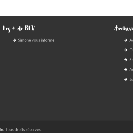
Les + de BLV
Archive
Simone vous informe
A
O
S
A
Ju
le
. Tous droits réservés.