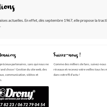
tions
ises actuelles. En effet, dès septembre 1967, elle propose la tract
.
tenaires
Suivez-nous !
 précieux partenaires, sans qui nous ne
Comme des milliers de fans, suivez-nous 
rand chose ! Gestion du site web, des
réseaux et recevez votre veilles tous les 
aux, communication, vidéos et
dans votre fil d'actu !
s.