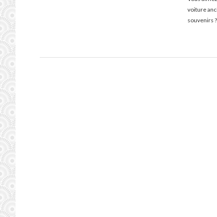
voiture an
souvenirs ?