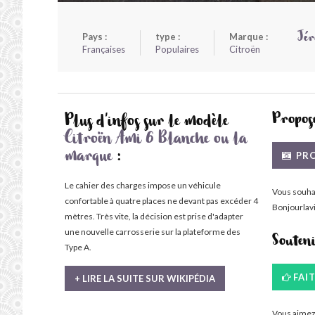
Pays :
type :
Marque :
Jér
Françaises
Populaires
Citroën
Propose
Plus d'infos sur le modèle
Citroën Ami 6 Blanche ou la
PRO
marque
:
Le cahier des charges impose un véhicule
Vous souha
confortable à quatre places ne devant pas excéder 4
Bonjourlavi
mètres. Très vite, la décision est prise d'adapter
une nouvelle carrosserie sur la plateforme des
Souten
Type A.
FAI
+ LIRE LA SUITE SUR WIKIPÉDIA
Vous aimez 