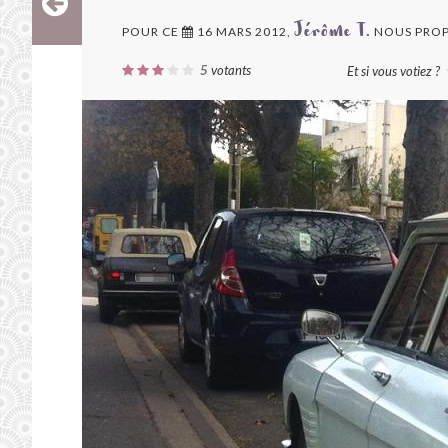
POUR CE
16 MARS 2012,
NOUS PROP
Jérôme T.
5
votants
Et si vous votiez ?