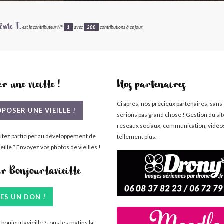
ôme T.
est le contributeur N°
1
avec
288
contributions à ce jour.
r une vieille !
Nos partenaires
Ci après, nos précieux partenaires, sans
POSER UNE VIEILLE !
serions pas grand chose ! Gestion du si
réseaux sociaux, communication, vidéo
itez participer au développement de
tellement plus.
eille ? Envoyez vos photos de vieilles !
ir Bonjourlavieille
TES UN DON !
bonjourlavieille ? tous les matins la