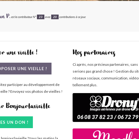
an P.
est le contributeur N°
23
avec
20
contributions à ce jour.
r une vieille !
Nos partenaires
Ci après, nos précieux partenaires, sans
POSER UNE VIEILLE !
serions pas grand chose ! Gestion du si
réseaux sociaux, communication, vidéo
itez participer au développement de
tellement plus.
eille ? Envoyez vos photos de vieilles !
ir Bonjourlavieille
TES UN DON !
bonjourlavieille ? tous les matins la