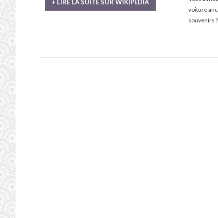
+ LIRE LA SUITE SUR WIKIPÉDIA
voiture an
souvenirs ?