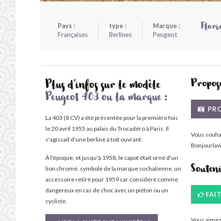
Pays :
type :
Marque :
Flori
Françaises
Berlines
Peugeot
Propose
Plus d'infos sur le modèle
Peugeot 403 ou la marque
:
PRO
La 403 (8 CV) a été présentée pour la première fois
le 20 avril 1955 au palais du Trocadéro à Paris. Il
Vous souha
s'agissait d'une berline à toit ouvrant.
Bonjourlavi
À l'époque, et jusqu'à 1958, le capot était orné d'un
lion chromé, symbole de la marque sochalienne, un
Souten
accessoire retiré pour 1959 car considéré comme
dangereux en cas de choc avec un piéton ou un
FAI
cycliste.
Vous aimez 