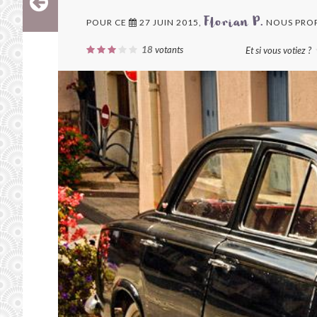
POUR CE
27 JUIN 2015,
NOUS PRO
Florian P.
18
votants
Et si vous votiez ?