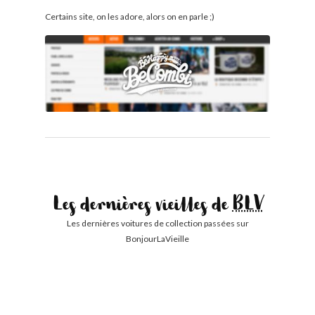
Certains site, on les adore, alors on en parle ;)
Les dernières vieilles de
BLV
Les dernières voitures de collection passées sur
BonjourLaVieille