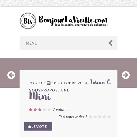
MENU
AU HASARD
POUR CE
18 OCTOBRE 2013,
Johan C.
NOUS PROPOSE UNE
ARCHIVES
Mini
LES CONTRIBUTEURS
7
votants
Et si vous votiez ?
LE BLOG
JE VOTE !