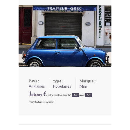
BONJOURLAVIEILLE ?
MODÈLES ET MARQUES
COMMENT FONCTIONNE BLV ?
Pays :
type :
Marque :
Anglaises
Populaires
Mini
Johan C.
est le contributeur N°
10
avec
58
contributions à ce jour.