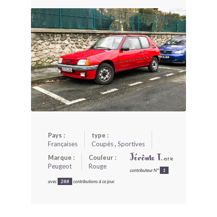
BONJOURLAVIEILLE ?
MODÈLES ET MARQUES
COMMENT FONCTIONNE BLV ?
Pays :
type :
Françaises
Coupés
,
Sportives
Marque :
Couleur :
Jérôme T.
est le
Peugeot
Rouge
contributeur N°
1
avec
288
contributions à ce jour.