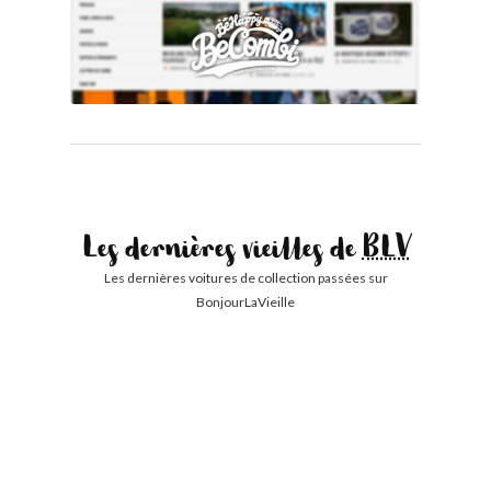
Les dernières vieilles de
BLV
Les dernières voitures de collection passées sur
BonjourLaVieille