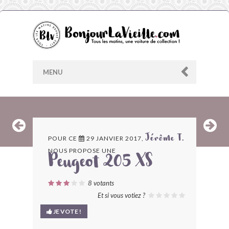
MENU
AU HASARD
POUR CE
29 JANVIER 2017,
Jérôme T.
NOUS PROPOSE UNE
ARCHIVES
Peugeot 205 XS
LES CONTRIBUTEURS
8
votants
Et si vous votiez ?
LE BLOG
JE VOTE !