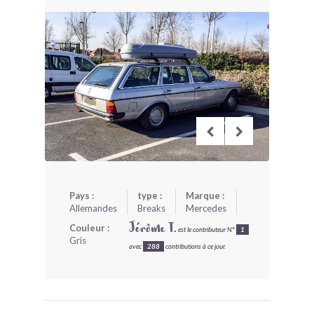
BONJOURLAVIEILLE ?
MODÈLES ET MARQUES
COMMENT FONCTIONNE BLV ?
Pays :
type :
Marque :
Allemandes
Breaks
Mercedes
Couleur :
Jérôme T.
est le contributeur N°
1
Gris
avec
288
contributions à ce jour.