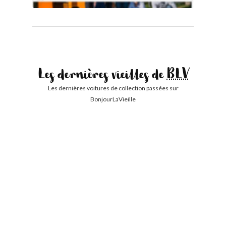
Les dernières vieilles de
BLV
Les dernières voitures de collection passées sur
BonjourLaVieille