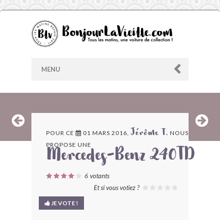
MENU
AU HASARD
POUR CE
01 MARS 2016,
NOUS
Jérôme T.
PROPOSE UNE
ARCHIVES
Mercedes-Benz 240TD
LES CONTRIBUTEURS
6
votants
Et si vous votiez ?
LE BLOG
JE VOTE !