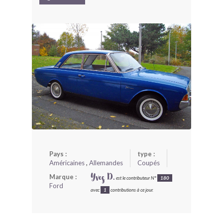
BONJOURLAVIEILLE ?
MODÈLES ET MARQUES
COMMENT FONCTIONNE BLV ?
Pays :
type :
Américaines
,
Allemandes
Coupés
Marque :
Yves D.
est le contributeur N°
180
Ford
avec
1
contributions à ce jour.