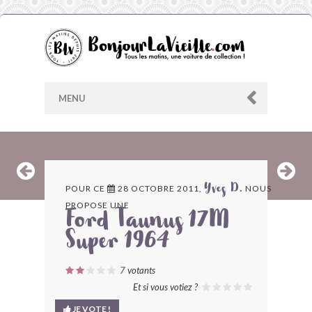
MENU
AU HASARD
POUR CE
28 OCTOBRE 2011,
NOUS
Yves D.
PROPOSE UNE
ARCHIVES
Ford Taunus 17M
Super 1964
LES CONTRIBUTEURS
7
votants
LE BLOG
Et si vous votiez ?
JE VOTE !