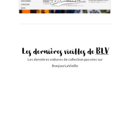
Les dernières vieilles de
BLV
Les dernières voitures de collection passées sur
BonjourLaVieille