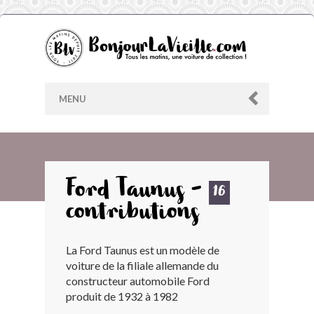
MENU
AU HASARD
Ford Taunus -
16
contributions
ARCHIVES
La Ford Taunus est un modèle de
LES CONTRIBUTEURS
voiture de la filiale allemande du
constructeur automobile Ford
LE BLOG
produit de 1932 à 1982