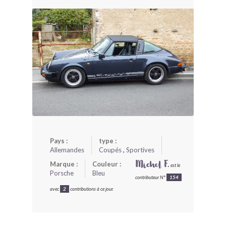
BONJOURLAVIEILLE ?
MODÈLES ET MARQUES
COMMENT FONCTIONNE BLV ?
Pays :
type :
Allemandes
Coupés
,
Sportives
Marque :
Couleur :
Michel F.
est le
Porsche
Bleu
contributeur N°
154
avec
2
contributions à ce jour.