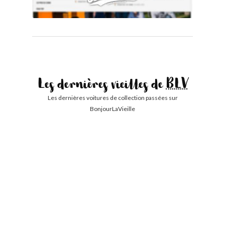
Les dernières vieilles de
BLV
Les dernières voitures de collection passées sur
BonjourLaVieille