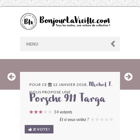
MENU
AU HASARD
POUR CE
12 JANVIER 2018,
Michel F.
NOUS PROPOSE UNE
ARCHIVES
Porsche 911 Targa
LES CONTRIBUTEURS
14
votants
Et si vous votiez ?
LE BLOG
JE VOTE !