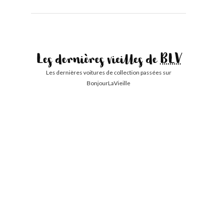
Les dernières vieilles de
BLV
Les dernières voitures de collection passées sur
BonjourLaVieille