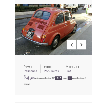
BONJOURLAVIEILLE ?
MODÈLES ET MARQUES
COMMENT FONCTIONNE BLV ?
Pays :
type :
Marque :
Italiennes
Populaires
Fiat
Julien
est le contributeur N°
217
avec
1
contributions à
ce jour.