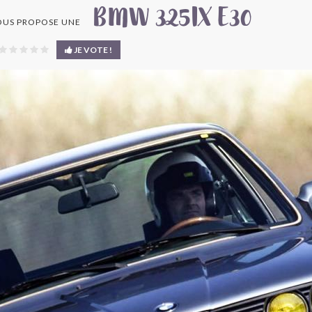
BMW 325IX E30
US PROPOSE UNE
JE VOTE !