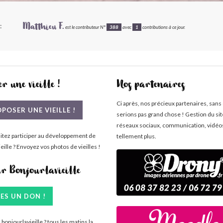
:
Matthieu F.
est le contributeur N°
388
avec
1
contributions à ce jour.
r une vieille !
Nos partenaires
Ci après, nos précieux partenaires, sans
POSER UNE VIEILLE !
serions pas grand chose ! Gestion du si
réseaux sociaux, communication, vidéo
itez participer au développement de
tellement plus.
eille ? Envoyez vos photos de vieilles !
ir Bonjourlavieille
TES UN DON !
bonjourlavieille ? tous les matins la