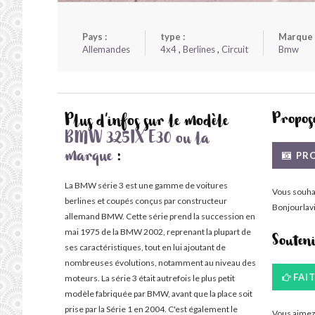
Pays :
type :
Marque 
Allemandes
4x4
,
Berlines
,
Circuit
Bmw
Propose
Plus d'infos sur le modèle
BMW 325IX E30 ou la
PRO
marque
:
La BMW série 3 est une gamme de voitures
Vous souha
berlines et coupés conçus par constructeur
Bonjourlavi
allemand BMW. Cette série prend la succession en
mai 1975 de la BMW 2002, reprenant la plupart de
Souten
ses caractéristiques, tout en lui ajoutant de
nombreuses évolutions, notamment au niveau des
FAI
moteurs. La série 3 était autrefois le plus petit
modèle fabriquée par BMW, avant que la place soit
prise par la Série 1 en 2004. C'est également le
Vous aimez 