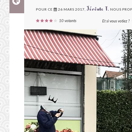
POUR CE
26 MARS 2017,
NOUS PROP
Jérôme T.
10
votants
Et si vous votiez ?