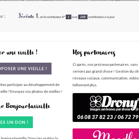
r :
Jérôme T.
est le contributeur N°
1
avec
288
contributions à ce jour.
r une vieille !
Nos partenaires
Ci après, nos précieux partenaires, sans
POSER UNE VIEILLE !
serions pas grand chose ! Gestion du si
réseaux sociaux, communication, vidéo
itez participer au développement de
tellement plus.
eille ? Envoyez vos photos de vieilles !
ir Bonjourlavieille
TES UN DON !
bonjourlavieille ? tous les matins la