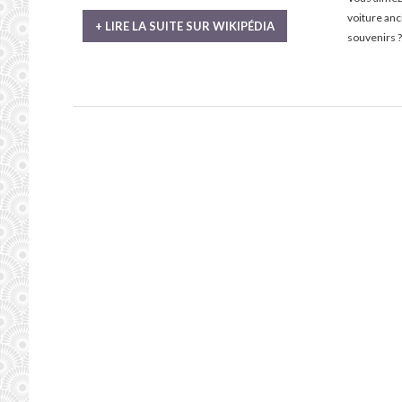
voiture an
+ LIRE LA SUITE SUR WIKIPÉDIA
souvenirs ?