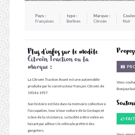
Pays :
type :
Marque :
Couleu
Françaises
Berlines
Citroën
Noir
Propose
Plus d'infos sur le modèle
Citroën Traction ou la
PRO
marque
:
La Citroën Traction Avant est une automobile
Vous souha
produite par le constructeur français Citroën de
Bonjourlavi
1934 à 1957.
Souten
Son histoire est liée dans la mémoire collective à
l'occupation, tour à tour voiture de la Gestapo et
icône de la résistance, sa facilité à être volée en
FAI
faisant par ailleurs le véhicule préféré des
gangsters.
Vous aimez 