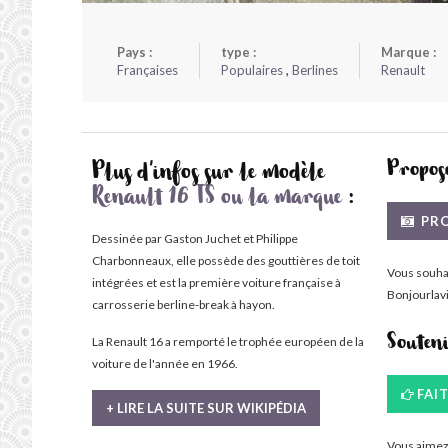
Pays :
type :
Marque :
Françaises
Populaires
,
Berlines
Renault
Propose
Plus d'infos sur le modèle
Renault 16 TS ou la marque
:
PRO
Dessinée par Gaston Juchet et Philippe
Charbonneaux, elle possède des gouttières de toit
Vous souha
intégrées et est la première voiture française à
Bonjourlavi
carrosserie berline-break à hayon.
La Renault 16 a remporté le trophée européen de la
Souten
voiture de l'année en 1966.
FAI
+ LIRE LA SUITE SUR WIKIPÉDIA
Vous aimez 