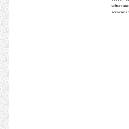
voiture an
souvenirs ?