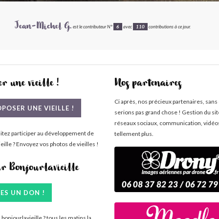
Jean-Michel G.
est le contributeur N°
6
avec
110
contributions à ce jour.
r une vieille !
Nos partenaires
Ci après, nos précieux partenaires, sans
POSER UNE VIEILLE !
serions pas grand chose ! Gestion du si
réseaux sociaux, communication, vidéo
itez participer au développement de
tellement plus.
eille ? Envoyez vos photos de vieilles !
ir Bonjourlavieille
TES UN DON !
bonjourlavieille ? tous les matins la