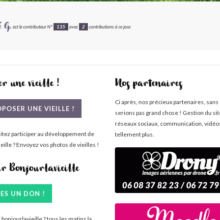
é G.
est le contributeur N°
135
avec
2
contributions à ce jour.
r une vieille !
Nos partenaires
Ci après, nos précieux partenaires, sans
POSER UNE VIEILLE !
serions pas grand chose ! Gestion du si
réseaux sociaux, communication, vidéo
itez participer au développement de
tellement plus.
eille ? Envoyez vos photos de vieilles !
ir Bonjourlavieille
TES UN DON !
bonjourlavieille ? tous les matins la