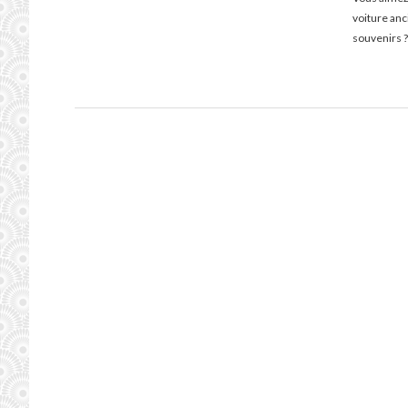
voiture an
souvenirs ?