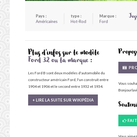
Pays :
type :
Marque :
Jos
Américaines
Hot-Rod
Ford
Propose
Plus d'infos sur le modèle
Ford 32 ou la marque
:
PRO
Les Ford B sont deux modèles d'automobile du
constructeur américain Ford, l'un construit entre
Vous souha
1904 et 1906 et le second entre 1932 et 1934.
Bonjourlavi
+ LIRE LA SUITE SUR WIKIPÉDIA
Souten
FAI
Vous aimez 