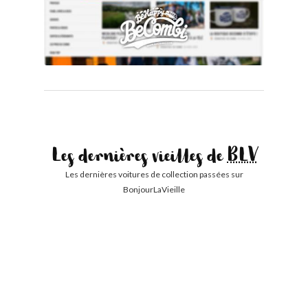
Les dernières vieilles de
BLV
Les dernières voitures de collection passées sur
BonjourLaVieille