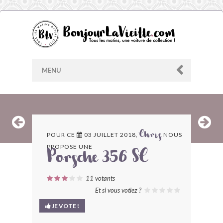
MENU
AU HASARD
POUR CE
03 JUILLET 2018,
NOUS
Chris
PROPOSE UNE
ARCHIVES
Porsche 356 SC
LES CONTRIBUTEURS
11
votants
Et si vous votiez ?
LE BLOG
JE VOTE !