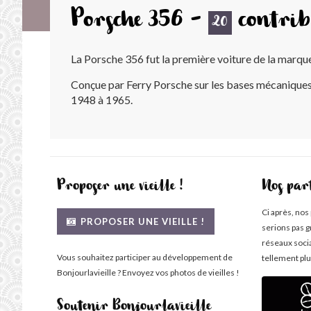
Porsche 356 -
contrib
20
La Porsche 356 fut la première voiture de la marq
Conçue par Ferry Porsche sur les bases mécaniques 
1948 à 1965.
Proposer une vieille !
Nos par
Ci après, nos
PROPOSER UNE VIEILLE !
serions pas g
réseaux soci
Vous souhaitez participer au développement de
tellement plu
Bonjourlavieille ? Envoyez vos photos de vieilles !
Soutenir Bonjourlavieille