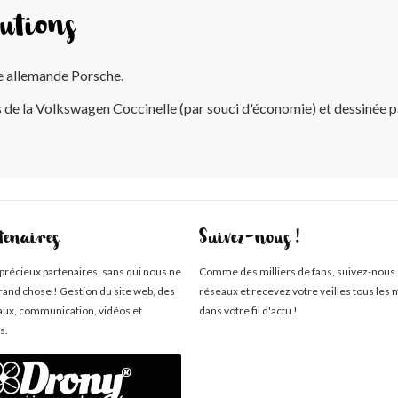
utions
ue allemande Porsche.
de la Volkswagen Coccinelle (par souci d'économie) et dessinée pa
tenaires
Suivez-nous !
 précieux partenaires, sans qui nous ne
Comme des milliers de fans, suivez-nous 
rand chose ! Gestion du site web, des
réseaux et recevez votre veilles tous les 
aux, communication, vidéos et
dans votre fil d'actu !
s.