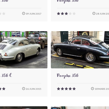
e 356
Porsche 356
09 JUIN 2017
28 JUIN 20
e 356 C
Porsche 356
26 JUIN 2015
18 MARS 20