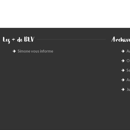
Les + de BLV
Archive
Simone vous informe
A
O
S
A
Ju