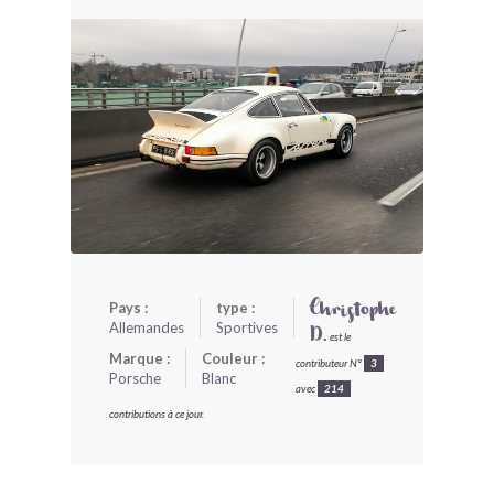
BONJOURLAVIEILLE ?
MODÈLES ET MARQUES
COMMENT FONCTIONNE BLV ?
Pays :
type :
Christophe
Allemandes
Sportives
D.
est le
Marque :
Couleur :
contributeur N°
3
Porsche
Blanc
avec
214
contributions à ce jour.