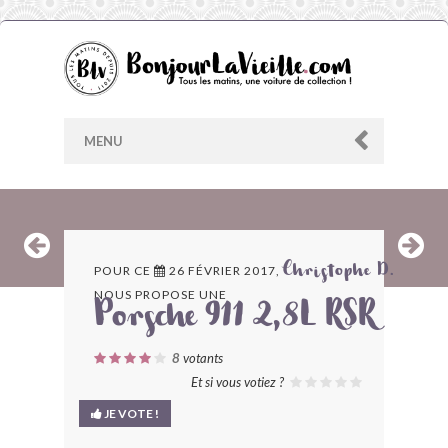
MENU
AU HASARD
POUR CE
26 FÉVRIER 2017,
Christophe D.
NOUS PROPOSE UNE
ARCHIVES
Porsche 911 2,8L RSR
LES CONTRIBUTEURS
8
votants
Et si vous votiez ?
LE BLOG
JE VOTE !