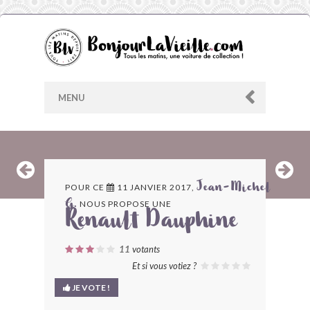
MENU
AU HASARD
POUR CE
11 JANVIER 2017,
Jean-Michel
NOUS PROPOSE UNE
G.
ARCHIVES
Renault Dauphine
LES CONTRIBUTEURS
11
votants
Et si vous votiez ?
LE BLOG
JE VOTE !