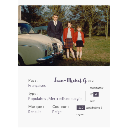
BONJOURLAVIEILLE ?
MODÈLES ET MARQUES
COMMENT FONCTIONNE BLV ?
Pays :
Jean-Michel G.
est le
Françaises
contributeur
type :
N°
6
Populaires
,
Mercredis nostalgie
avec
Marque :
Couleur :
110
contributions à
Renault
Beige
ce jour.