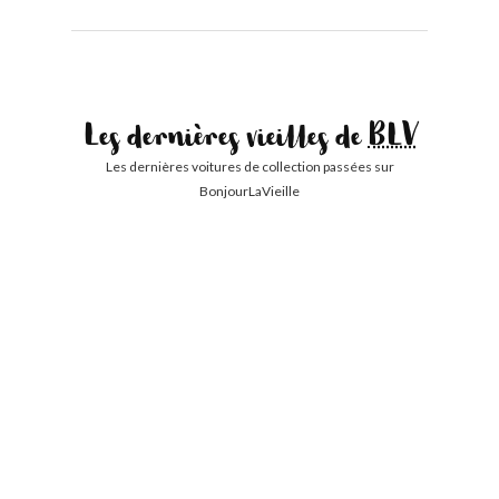
Les dernières vieilles de
BLV
Les dernières voitures de collection passées sur
BonjourLaVieille