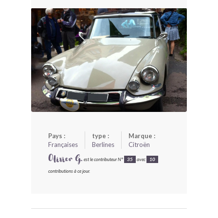
BONJOURLAVIEILLE ?
MODÈLES ET MARQUES
COMMENT FONCTIONNE BLV ?
Pays :
type :
Marque :
Françaises
Berlines
Citroën
Olivier G.
est le contributeur N°
35
avec
10
contributions à ce jour.