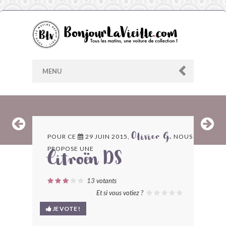
MENU
AU HASARD
POUR CE
29 JUIN 2015,
NOUS
Olivier G.
PROPOSE UNE
ARCHIVES
Citroën DS
LES CONTRIBUTEURS
13
votants
Et si vous votiez ?
LE BLOG
JE VOTE !