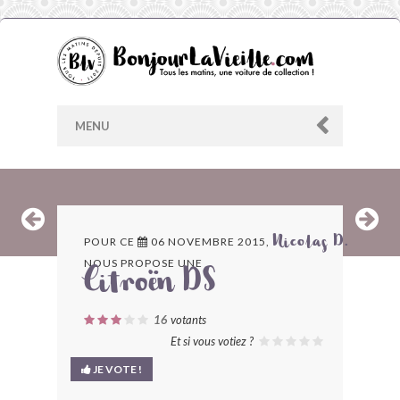
MENU
AU HASARD
POUR CE
06 NOVEMBRE 2015,
Nicolas D.
NOUS PROPOSE UNE
ARCHIVES
Citroën DS
LES CONTRIBUTEURS
16
votants
Et si vous votiez ?
LE BLOG
JE VOTE !