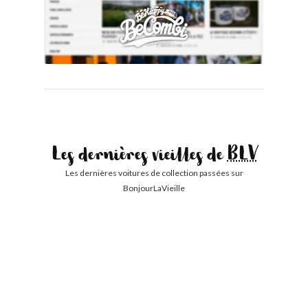
Les dernières vieilles de
BLV
Les dernières voitures de collection passées sur
BonjourLaVieille