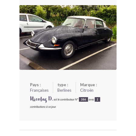
BONJOURLAVIEILLE ?
MODÈLES ET MARQUES
COMMENT FONCTIONNE BLV ?
Pays :
type :
Marque :
Françaises
Berlines
Citroën
Nicolas D.
est le contributeur N°
386
avec
1
contributions à ce jour.