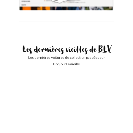
Les dernières vieilles de
BLV
Les dernières voitures de collection passées sur
BonjourLaVieille