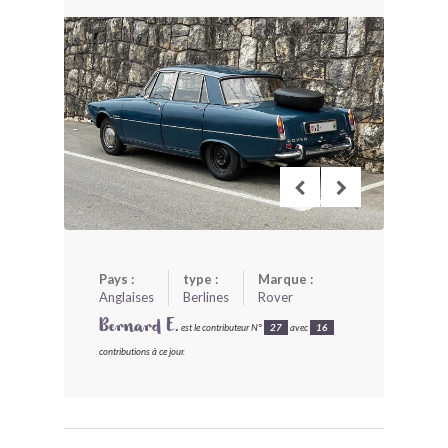
BONJOURLAVIEILLE ?
MODÈLES ET MARQUES
COMMENT FONCTIONNE BLV ?
Pays :
type :
Marque :
Anglaises
Berlines
Rover
Bernard E.
est le contributeur N°
27
avec
16
contributions à ce jour.