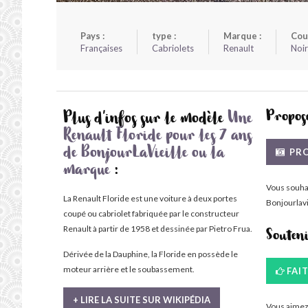
Pays :
type :
Marque :
Cou
Françaises
Cabriolets
Renault
Noir
Propose
Plus d'infos sur le modèle
Une
Renault Floride pour les 7 ans
PRO
de BonjourLaVieille ou la
marque
:
Vous souha
La Renault Floride est une voiture à deux portes
Bonjourlavi
coupé ou cabriolet fabriquée par le constructeur
Renault à partir de 1958 et dessinée par Pietro Frua.
Souten
Dérivée de la Dauphine, la Floride en possède le
moteur arrière et le soubassement.
FAI
+ LIRE LA SUITE SUR WIKIPÉDIA
Vous aimez 