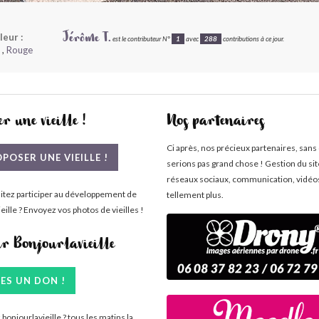
leur :
Jérôme T.
est le contributeur N°
1
avec
288
contributions à ce jour.
,
Rouge
r une vieille !
Nos partenaires
Ci après, nos précieux partenaires, sans
POSER UNE VIEILLE !
serions pas grand chose ! Gestion du si
réseaux sociaux, communication, vidéo
itez participer au développement de
tellement plus.
eille ? Envoyez vos photos de vieilles !
ir Bonjourlavieille
TES UN DON !
bonjourlavieille ? tous les matins la