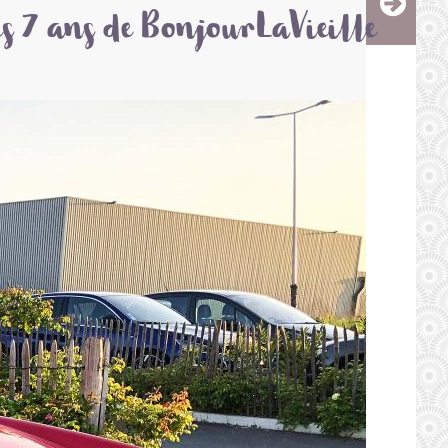
s 7 ans de BonjourLaVieille