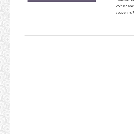
voiture an
souvenirs ?