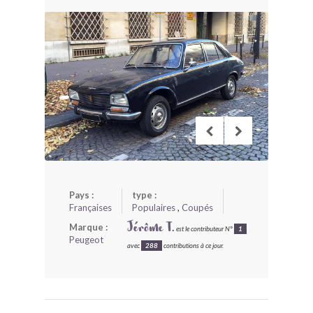
BONJOURLAVIEILLE ?
MODÈLES ET MARQUES
COMMENT FONCTIONNE BLV ?
Pays :
type :
Françaises
Populaires
,
Coupés
Marque :
Jérôme T.
est le contributeur N°
1
Peugeot
avec
288
contributions à ce jour.