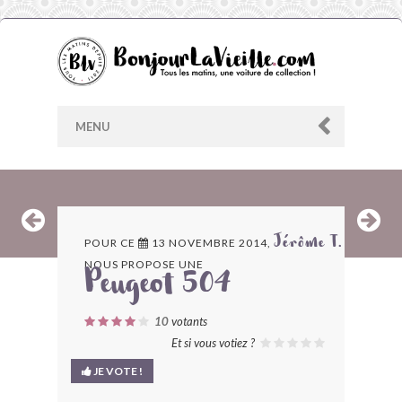
MENU
AU HASARD
POUR CE
13 NOVEMBRE 2014,
Jérôme T.
NOUS PROPOSE UNE
ARCHIVES
Peugeot 504
LES CONTRIBUTEURS
10
votants
Et si vous votiez ?
LE BLOG
JE VOTE !