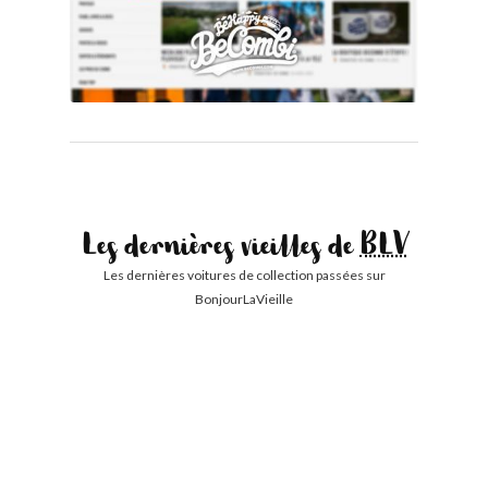
Les dernières vieilles de
BLV
Les dernières voitures de collection passées sur
BonjourLaVieille