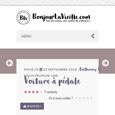
MENU
AU HASARD
POUR CE
25 SEPTEMBRE 2014,
Anthony C.
NOUS PROPOSE UNE
ARCHIVES
Voiture à pédale
LES CONTRIBUTEURS
9
votants
Et si vous votiez ?
LE BLOG
JE VOTE !