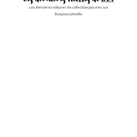
Les dernières vieilles de
BLV
Les dernières voitures de collection passées sur
BonjourLaVieille