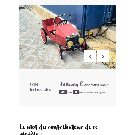
BONJOURLAVIEILLE ?
MODÈLES ET MARQUES
COMMENT FONCTIONNE BLV ?
type :
Anthony C.
est le contributeur N°
Inclassables
40
avec
8
contributions à ce jour.
Le mot du contributeur de ce