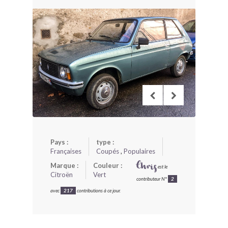
BONJOURLAVIEILLE ?
MODÈLES ET MARQUES
COMMENT FONCTIONNE BLV ?
Pays :
type :
Françaises
Coupés
,
Populaires
Marque :
Couleur :
Chris
est le
Citroën
Vert
contributeur N°
2
avec
217
contributions à ce jour.