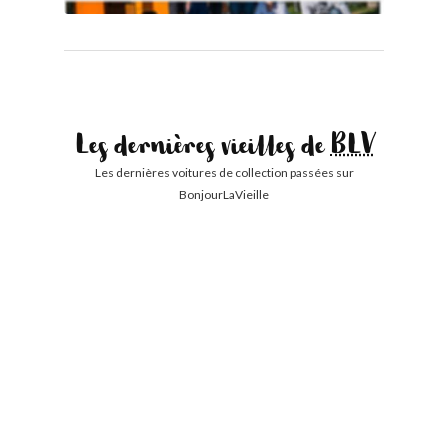
Les dernières vieilles de
BLV
Les dernières voitures de collection passées sur
BonjourLaVieille