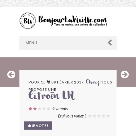
MENU
AU HASARD
POUR CE
09 FÉVRIER 2017,
NOUS
Chris
PROPOSE UNE
ARCHIVES
Citroën LN
LES CONTRIBUTEURS
9
votants
Et si vous votiez ?
LE BLOG
JE VOTE !