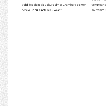
Voici des diapos la voiture Simca Chambord de mon
voiture an
père ou je suis installé au volant.
souvenirs ?