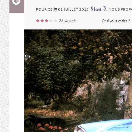
POUR CE
01 JUILLET 2015,
NOUS PROP
Stan J.
26
votants
Et si vous votiez ?