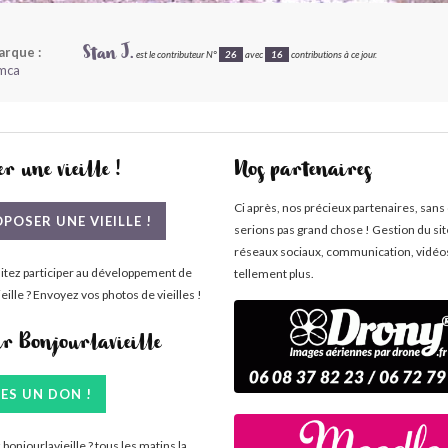
rque :
Stan J.
est le contributeur N°
26
avec
16
contributions à ce jour.
mca
r une vieille !
Nos partenaires
Ci après, nos précieux partenaires, sans
POSER UNE VIEILLE !
serions pas grand chose ! Gestion du si
réseaux sociaux, communication, vidéo
itez participer au développement de
tellement plus.
eille ? Envoyez vos photos de vieilles !
ir Bonjourlavieille
TES UN DON !
bonjourlavieille ? tous les matins la