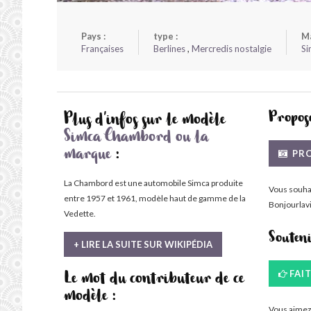
Pays :
type :
Ma
Françaises
Berlines
,
Mercredis nostalgie
Si
Propose
Plus d'infos sur le modèle
Simca Chambord ou la
PRO
marque
:
La Chambord est une automobile Simca produite
Vous souha
entre 1957 et 1961, modèle haut de gamme de la
Bonjourlavi
Vedette.
Souten
+ LIRE LA SUITE SUR WIKIPÉDIA
FAI
Le mot du contributeur de ce
modèle :
Vous aimez 